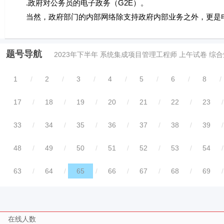
.政府对公务员的电子政务（G2E）。
当然，政府部门的内部网络除支持政府内部业务之外，更是
题号导航
2023年下半年 系统集成项目管理工程师 上午试卷 综
1
/
2
/
3
/
4
/
5
/
6
/
8
/
17
/
18
/
19
/
20
/
21
/
22
/
23
/
33
/
34
/
35
/
36
/
37
/
38
/
39
/
48
/
49
/
50
/
51
/
52
/
53
/
54
/
63
/
64
/
65
/
66
/
67
/
68
/
69
/
在线人数