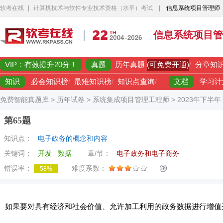
软考在线
|
计算机技术与软件专业技术资格（水平）考试
|
信息系统项目管理师
信息系统项目管
VIP：有效提升20分！
真题
(可免费开通)
历年真题
/
分章知
知识
文档
必会知识榜
/
最难知识榜
/
知识点查询
/
学习计
免费智能真题库
>
历年试卷
>
系统集成项目管理工程师
>
2023年下半
第65题
知识点：
电子政务的概念和内容
关键词：
开发
数据
章/节：
电子政务和电子商务
错误率：
难度系数：
58%
如果要对具有经济和社会价值、允许加工利用的政务数据进行增值开