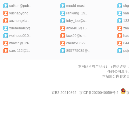
cuikun@pub..
mould-mast..
chg
yushaoyong..
rankang_19..
yan
xuzhengxia..
toby_top@s..
133
xuehenan2@..
able401@16..
zha
weihope010..
faxx99@sin..
hao
htawlh@126..
chenzx0629..
64
sars-112@1..
895775035@..
puj
本网站所有产品设计（包括造型
任何公司及个
本站部分内容来
京B2-20210865
|
京ICP备2020040059号-5
|
京