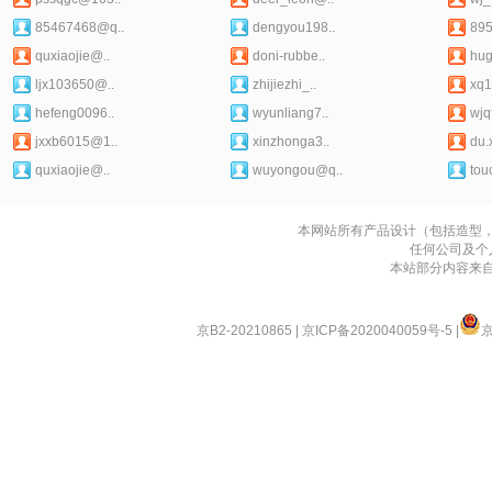
85467468@q..
dengyou198..
89
quxiaojie@..
doni-rubbe..
hu
ljx103650@..
zhijiezhi_..
xq1
hefeng0096..
wyunliang7..
wjq
jxxb6015@1..
xinzhonga3..
du.
quxiaojie@..
wuyongou@q..
tou
本网站所有产品设计（包括造型
任何公司及个
本站部分内容来
京B2-20210865
|
京ICP备2020040059号-5
|
京