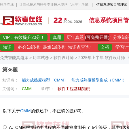
软考在线
|
计算机技术与软件专业技术资格（水平）考试
|
信息系统项目管理师
信息系统项目管
VIP：有效提升20分！
真题
(可免费开通)
历年真题
/
分章知
知识
文档
必会知识榜
/
最难知识榜
/
知识点查询
/
学习计
免费智能真题库
>
历年试卷
>
软件设计师
>
2025年上半年 软件设计师
第36题
知识点：
能力成熟度模型（CMM）
能力成熟度模型集成（CMMI）
关键词：
CMM
章/节：
软件工程基础知识
以下关于
CMM
的叙述中，不正确的是(30)。
A. CMM根据软件过程的不同成熟度划分了 5个等级，其中1