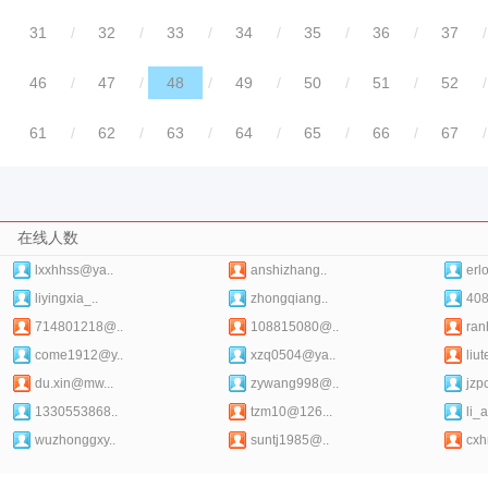
31
/
32
/
33
/
34
/
35
/
36
/
37
/
46
/
47
/
48
/
49
/
50
/
51
/
52
/
61
/
62
/
63
/
64
/
65
/
66
/
67
/
在线人数
lxxhhss@ya..
anshizhang..
erl
liyingxia_..
zhongqiang..
40
714801218@..
108815080@..
ran
come1912@y..
xzq0504@ya..
liu
du.xin@mw...
zywang998@..
jzp
1330553868..
tzm10@126...
li_a
wuzhonggxy..
suntj1985@..
cxh