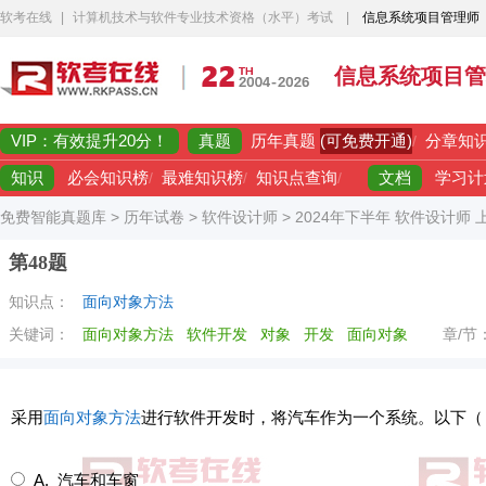
软考在线
|
计算机技术与软件专业技术资格（水平）考试
|
信息系统项目管理师
信息系统项目管
VIP：有效提升20分！
真题
(可免费开通)
历年真题
/
分章知
知识
文档
必会知识榜
/
最难知识榜
/
知识点查询
/
学习计
免费智能真题库
>
历年试卷
>
软件设计师
>
2024年下半年 软件设计师
第48题
知识点：
面向对象方法
关键词：
面向对象方法
软件开发
对象
开发
面向对象
章/节
采用
面向对象方法
进行软件开发时，将汽车作为一个系统。以下（ ）之
A. 汽车和车窗