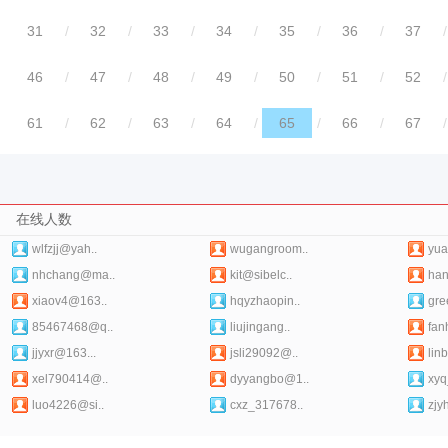
31
/
32
/
33
/
34
/
35
/
36
/
37
/
46
/
47
/
48
/
49
/
50
/
51
/
52
/
61
/
62
/
63
/
64
/
65
/
66
/
67
/
在线人数
wlfzjj@yah..
wugangroom..
yua
nhchang@ma..
kit@sibelc..
han
xiaov4@163..
hqyzhaopin..
gre
85467468@q..
liujingang..
fan
jjyxr@163...
jsli29092@..
lin
xel790414@..
dyyangbo@1..
xyq
luo4226@si..
cxz_317678..
zjy