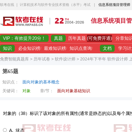
软考在线
|
计算机技术与软件专业技术资格（水平）考试
|
信息系统项目管理师
信息系统项目管
VIP：有效提升20分！
真题
(可免费开通)
历年真题
/
分章知
知识
文档
必会知识榜
/
最难知识榜
/
知识点查询
/
学习计
免费智能真题库
>
历年试卷
>
软件设计师
>
2024年下半年 软件设计师
第65题
知识点：
面向对象的基本概念
关键词：
对象
章/节：
面向对象基础知识
对象的（38）标识了该对象的所有属性(通常是静态的)以及每个属
A. 状态