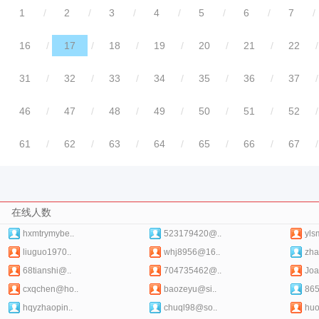
1
/
2
/
3
/
4
/
5
/
6
/
7
/
16
/
17
/
18
/
19
/
20
/
21
/
22
/
31
/
32
/
33
/
34
/
35
/
36
/
37
/
46
/
47
/
48
/
49
/
50
/
51
/
52
/
61
/
62
/
63
/
64
/
65
/
66
/
67
/
在线人数
hxmtrymybe..
523179420@..
yls
liuguo1970..
whj8956@16..
zha
68tianshi@..
704735462@..
Joa
cxqchen@ho..
baozeyu@si..
86
hqyzhaopin..
chuql98@so..
huo