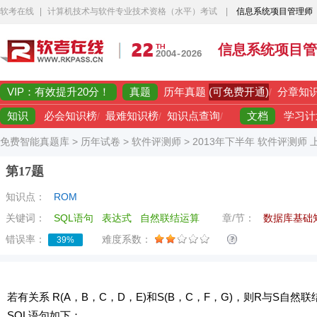
软考在线
|
计算机技术与软件专业技术资格（水平）考试
|
信息系统项目管理师
信息系统项目管
VIP：有效提升20分！
真题
(可免费开通)
历年真题
/
分章知
知识
文档
必会知识榜
/
最难知识榜
/
知识点查询
/
学习计
免费智能真题库
>
历年试卷
>
软件评测师
>
2013年下半年 软件评测师
第17题
知识点：
ROM
关键词：
SQL语句
表达式
自然联结运算
章/节：
数据库基础
错误率：
难度系数：
39%
若有关系 R(A，B，C，D，E)和S(B，C，F，G)，则R与S自
SQL语句如下：