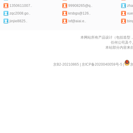
1350611007..
99908265@q..
zha
zqc2008.go..
krsbgs@126..
xue
jinjie8825..
lxf@aiai.e..
bin
本网站所有产品设计（包括造型
任何公司及个
本站部分内容来
京B2-20210865
|
京ICP备2020040059号-5
|
京