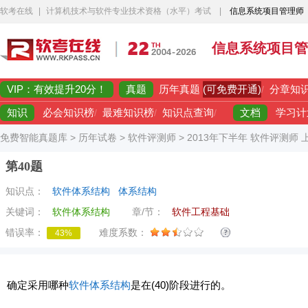
软考在线
|
计算机技术与软件专业技术资格（水平）考试
|
信息系统项目管理师
信息系统项目管
VIP：有效提升20分！
真题
(可免费开通)
历年真题
/
分章知
知识
文档
必会知识榜
/
最难知识榜
/
知识点查询
/
学习计
免费智能真题库
>
历年试卷
>
软件评测师
>
2013年下半年 软件评测师
第40题
知识点：
软件体系结构
体系结构
关键词：
软件体系结构
章/节：
软件工程基础
错误率：
难度系数：
43%
确定采用哪种
软件
体系结构
是在(40)阶段进行的。