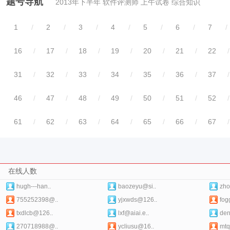
题号导航
2013年下半年 软件评测师 上午试卷 综合知识
1
/
2
/
3
/
4
/
5
/
6
/
7
/
16
/
17
/
18
/
19
/
20
/
21
/
22
/
31
/
32
/
33
/
34
/
35
/
36
/
37
/
46
/
47
/
48
/
49
/
50
/
51
/
52
/
61
/
62
/
63
/
64
/
65
/
66
/
67
/
在线人数
hugh---han..
baozeyu@si..
zho
755252398@..
yjxwds@126..
fog
txdlcb@126..
lxf@aiai.e..
den
270718988@..
ycliusu@16..
mtq