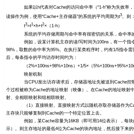
如果以
h
代表对Cache的访问命中率（“1-
h
”称为失效率
3
读操作为例，使用“Cache+主存储器”的系统的平均周期为
t
。则
3
1
2
t
=
t
×
h
+
t
×（1-
h
）
系统的平均存储周期与命中率有很密切的关系，命中率的提
例如，设某计算机主存的读/写时间为100ns，有一个指令和数据
98%，取数的命中率为95%。在执行某类程序时，约有1/5指令
后，每条指令的平均访存时间约为：
（2%×100ns+98%×10ns）+1/5×（5%×100ns+95%×10ns
映射机制
当CPU发出访存请求后，存储器地址先被送到Cache控制器以
个过程被称为Cache的地址映射（映像）。在Cache的地址映
射、全相联映射和组相联映射。
（1）直接映射。直接映射方式以随机存取存储器作为Cac
主存块只能够复制到Cache的一个特定位置上去。
例如，某Cache容量为16KB（即可用14位表示），每块的大
示）。则主存地址的最低4位为Cache的块内地址，然后接下来的中间