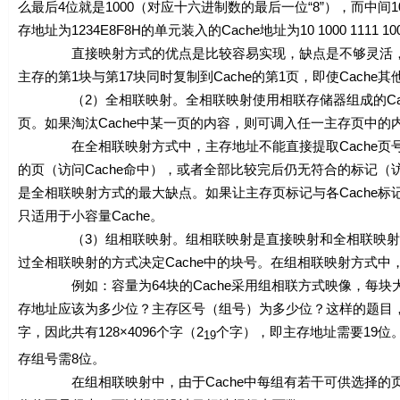
么最后4位就是1000（对应十六进制数的最后一位“8”），而中间10位，则
存地址为1234E8F8H的单元装入的Cache地址为10 1000 1111 10
直接映射方式的优点是比较容易实现，缺点是不够灵活，有可能
主存的第1块与第17块同时复制到Cache的第1页，即使Cache
（2）全相联映射。全相联映射使用相联存储器组成的Cach
页。如果淘汰Cache中某一页的内容，则可调入任一主存页中
在全相联映射方式中，主存地址不能直接提取Cache页号，
的页（访问Cache命中），或者全部比较完后仍无符合的标记（
是全相联映射方式的最大缺点。如果让主存页标记与各Cache
只适用于小容量Cache。
（3）组相联映射。组相联映射是直接映射和全相联映射的折
过全相联映射的方式决定Cache中的块号。在组相联映射方式中，
例如：容量为64块的Cache采用组相联方式映像，每块大小
存地址应该为多少位？主存区号（组号）为多少位？这样的题目，首
字，因此共有128×4096个字（2
个字），即主存地址需要19位。因为
19
存组号需8位。
在组相联映射中，由于Cache中每组有若干可供选择的页