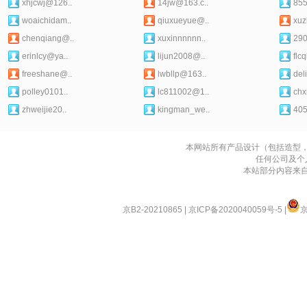
xhjcwj@126..
14jw@163.c..
85
woaichidam..
qiuxueyue@..
xuz
chenqiang@..
xuxinnnnnn..
29
erinlcy@ya..
lijun2008@..
flc
freeshane@..
lwbllp@163..
del
polley0101..
lc811002@1..
chx
zhweijie20..
kingman_we..
40
本网站所有产品设计（包括造型
任何公司及个
本站部分内容来
京B2-20210865
|
京ICP备2020040059号-5
|
京