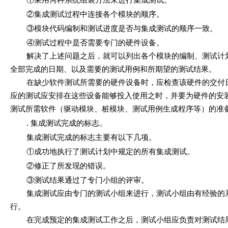
②集成测试过程中连接各个模块的顺序。
③模块代码编制和测试进度是否与集成测试的顺序一致。
④测试过程中是否需要专门的硬件设备。
解决了上述问题之后，就可以列出各个模块的编制、测试计划
全部完成的日期、以及需要的测试用例和所期望的测试结果。
在缺少软件测试所需要的硬件设备时，应检查该硬件的交付日
应的测试应安排在这些设备能够投入使用之时，并要为硬件的安
测试所需软件（驱动模块、桩模块、测试用例生成程序等）的准
. 集成测试完成的标志。
集成测试完成的标志主要有以下几项。
①成功地执行了测试计划中规定的所有集成测试。
②修正了所发现的错误。
③测试结果通过了专门小组的评审。
集成测试应由专门的测试小组来进行，测试小组由有经验的系
行。
在完成预定的集成测试工作之后，测试小组应负责对测试结果