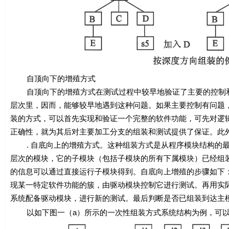
自顶向下的增殖方式
自顶向下的增殖方式在测试过程中较早地验证了主要的控制和
层次里，因而，能够较早地遇到这种问题。如果主要控制有问题
装的方式，可以首先实现和验证一个完整的软件功能，可先对逻
正确性，就为其后对主要加工分支的组装和测试提供了保证。此
. 自底向上的增殖方式。这种组装方式是从程序模块结构的最
层次的模块，它的子模块（包括子模块的所有下属模块）已经组
的信息可以通过直接运行子模块得到。自底向上增殖的步骤如下
现某一特定软件功能的簇，由驱动模块控制它进行测试。再用实
系统配备驱动模块，进行新的测试。最后判断是否已组装到达主
以如下图一（a）所示的一次性组装方式系统结构为例，可以