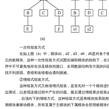
一次性组装方式
在如上图（b）中，模块d1，d2，d3，d4，d5是对各个模块
立的桩模块。这种一次性组装方式试图在辅助模块的协助下，在
序中不可避免地存在涉及模块间接口、全局数据结构等方面的问
找不到原因。查错和改错都会遇到困难。
②增殖式组装方式。
这种组装方式又称渐增式组装，是首先对一个个模块进行模
边测试，以发现连接过程中产生的问题。最后通过增殖逐步组装
. 自顶向下的增殖方式。这种组装方式是将模块按系统程序
测模块兼驱动模块，所有直属于主模块的下属模块全部用桩模块