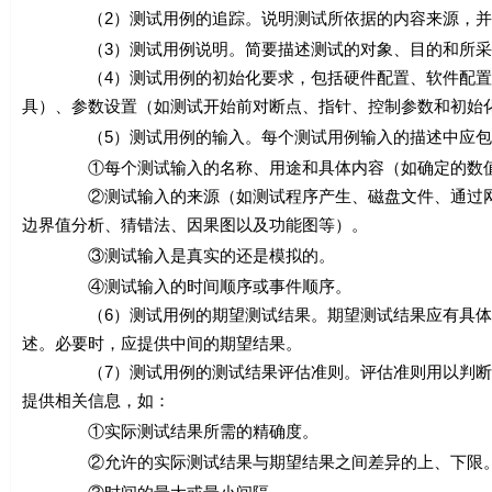
（2）测试用例的追踪。说明测试所依据的内容来源，并跟
（3）测试用例说明。简要描述测试的对象、目的和所采
（4）测试用例的初始化要求，包括硬件配置、软件配置（
具）、参数设置（如测试开始前对断点、指针、控制参数和初始
（5）测试用例的输入。每个测试用例输入的描述中应包
①每个测试输入的名称、用途和具体内容（如确定的数值、
②测试输入的来源（如测试程序产生、磁盘文件、通过网络
边界值分析、猜错法、因果图以及功能图等）。
③测试输入是真实的还是模拟的。
④测试输入的时间顺序或事件顺序。
（6）测试用例的期望测试结果。期望测试结果应有具体内
述。必要时，应提供中间的期望结果。
（7）测试用例的测试结果评估准则。评估准则用以判断测
提供相关信息，如：
①实际测试结果所需的精确度。
②允许的实际测试结果与期望结果之间差异的上、下限