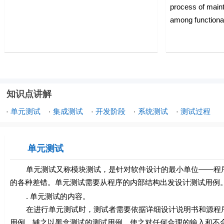
process of maint
among functionali
知识点讲解
单元测试
集成测试
开发阶段
系统测试
测试过程
·
·
·
·
·
单元测试
单元测试又称模块测试，是针对软件设计的最小单位——程序
的各种差错。单元测试需要从程序的内部结构出发设计测试用例
. 单元测试的内容。
在进行单元测试时，测试者需要依据详细设计说明书和源程序清
用例，辅之以黑盒测试的测试用例，使之对任何合理的输入和不