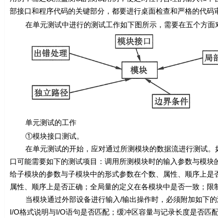
部接口和程序代码的关键部分，都要进行桌面检查和严格的代码
在单元测试中进行的测试工作如下图所示，需要在五个方面
单元测试的工作
①模块接口测试。
在单元测试的开始，应对通过所测模块的数据流进行测试。如
口可能需要如下的测试项目：调用所测模块时的输入参数与模块
给子模块的参数与子模块中的形式参数在个数、属性、顺序上是
属性、顺序上是否正确；全局量的定义在各模块中是否一致；限
当模块通过外部设备进行输入/输出操作时，必须附加如下的测试
I/O格式说明与I/O语句是否匹配；缓冲区容量与记录长度是否