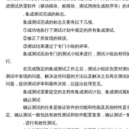
虑测试所需软件（驱动模块、桩模块、测试用例生成程序等）的
. 集成测试完成的标志。
集成测试完成的标志主要有以下几项。
①成功地执行了测试计划中规定的所有集成测试。
②修正了所发现的错误。
③测试结果通过了专门小组的评审。
集成测试应由专门的测试小组来进行，测试小组由有经验的
行。
在完成预定的集成测试工作之后，测试小组应负责对测试结
测试中发现的问题、解决这些问题的方法以及解决之后再次测试
问题，提供测试评审和最终决策，以提出处理意见。
集成测试需要提交的文档有集成测试计划、集成测试规格
确认测试
确认测试的任务是验证软件的功能和性能及其他特性是否与
定。确认测试一般包括有效性测试和软件配置复查，确认测试一
. 进行有效性测试。