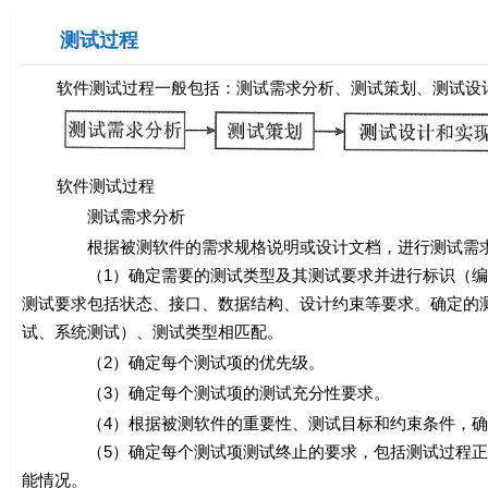
测试过程
软件测试过程一般包括：测试需求分析、测试策划、测试设计
软件测试过程
测试需求分析
根据被测软件的需求规格说明或设计文档，进行测试需求
（1）确定需要的测试类型及其测试要求并进行标识（编号
测试要求包括状态、接口、数据结构、设计约束等要求。确定的
试、系统测试）、测试类型相匹配。
（2）确定每个测试项的优先级。
（3）确定每个测试项的测试充分性要求。
（4）根据被测软件的重要性、测试目标和约束条件，确定
（5）确定每个测试项测试终止的要求，包括测试过程正常
能情况。