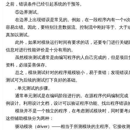
之前，错误条件已经引起系统的干预等。
⑤边界测试。
在边界上出现错误是常见的。例如，在一段程序内有一个n次循
容易出错。因此，要特别注意数据流、控制流中刚好等于、大于
真加以测试。
此外，如果对模块运行时间有要求的话，还要专门进行关键路
信息对进行性能评价是十分有用的。
虽然模块测试通常是由编写程序的人自己完成的，但是项目负
资料，必须妥善保存。
总之，模块测试针对的程序规模较小，易于查错；发现错误后
测试可为后续的测试打下良好的基础。
. 单元测试的步骤。
通常单元测试是在编码阶段进行的。在源程序代码编制完成，
例设计。利用设计文档，设计可以验证程序功能、找出程序错误
模块并不是一个独立的程序，在考虑测试模块时，同时要考虑
这些辅助模块分为两种：
驱动模块（driver）——相当于所测模块的主程序。它接收