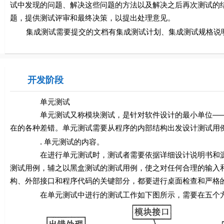
试中发现的问题、解决这些问题的方法以及解决之后再次测试的
题，提供测试评审和最终决策，以提出处理意见。
集成测试需要提交的文档有集成测试计划、集成测试规格说明
开发阶段
单元测试
单元测试又称模块测试，是针对软件设计的最小单位——程
在的各种差错。单元测试需要从程序的内部结构出发设计测试用
. 单元测试的内容。
在进行单元测试时，测试者需要依据详细设计说明书和源程序
测试用例，辅之以黑盒测试的测试用例，使之对任何合理的输入
构、外部接口和程序代码的关键部分，都要进行桌面检查和严格
在单元测试中进行的测试工作如下图所示，需要在五个方