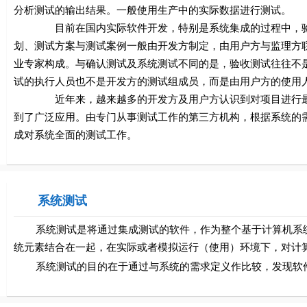
分析测试的输出结果。一般使用生产中的实际数据进行测试。
目前在国内实际软件开发，特别是系统集成的过程中，验收
划、测试方案与测试案例一般由开发方制定，由用户方与监理方
业专家构成。与确认测试及系统测试不同的是，验收测试往往不
试的执行人员也不是开发方的测试组成员，而是由用户方的使用
近年来，越来越多的开发方及用户方认识到对项目进行最终
到了广泛应用。由专门从事测试工作的第三方机构，根据系统的
成对系统全面的测试工作。
系统测试
系统测试是将通过集成测试的软件，作为整个基于计算机系统
统元素结合在一起，在实际或者模拟运行（使用）环境下，对计
系统测试的目的在于通过与系统的需求定义作比较，发现软件