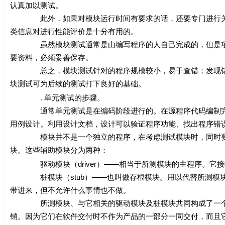
认真加以测试。
此外，如果对模块运行时间有要求的话，还要专门进行关键
类信息对进行性能评价是十分有用的。
虽然模块测试通常是由编写程序的人自己完成的，但是项目
要资料，必须妥善保存。
总之，模块测试针对的程序规模较小，易于查错；发现错误
块测试可为后续的测试打下良好的基础。
. 单元测试的步骤。
通常单元测试是在编码阶段进行的。在源程序代码编制完成
用例设计。利用设计文档，设计可以验证程序功能、找出程序错
模块并不是一个独立的程序，在考虑测试模块时，同时要考
块。这些辅助模块分为两种：
驱动模块（driver）——相当于所测模块的主程序。它接
桩模块（stub）——也叫做存根模块。用以代替所测模块
带进来，但不允许什么事情也不做。
所测模块、与它相关的驱动模块及桩模块共同构成了一个“测
销。因为它们在软件交付时不作为产品的一部分一同交付，而且