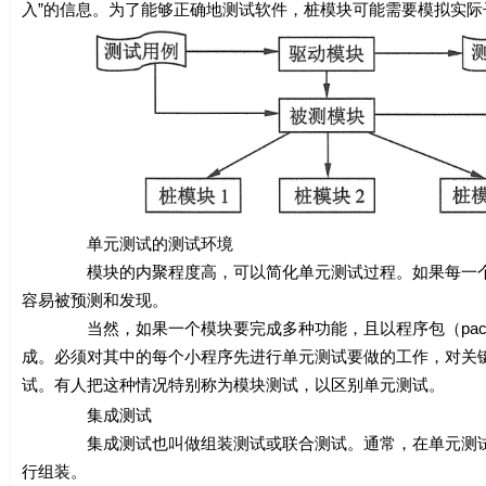
入”的信息。为了能够正确地测试软件，桩模块可能需要模拟实
单元测试的测试环境
模块的内聚程度高，可以简化单元测试过程。如果每一个模
容易被预测和发现。
当然，如果一个模块要完成多种功能，且以程序包（packa
成。必须对其中的每个小程序先进行单元测试要做的工作，对关
试。有人把这种情况特别称为模块测试，以区别单元测试。
集成测试
集成测试也叫做组装测试或联合测试。通常，在单元测试的
行组装。