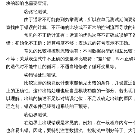
块的影响也需要查清。
③路径测试。
由于通常不可能做到穷举测试，所以在单元测试期间要选择
查找由于错误的计算、不正确的比较或不正常的控制流而导致的
常见的不正确计算有：运算的优先次序不正确或误解了运算
错；初始化不正确；运算精度不够；表达式的符号表示不正确。
常见的比较和控制流错误有：不同数据类型的相互比较；不
不等；关系表达式中不正确的变量和比较符；“差1”错，即不正
的迭代时不能中止的循环；不适当地修改了循环变量等。
④错误处理测试。
比较完善的模块设计要求能预见出错的条件，并设置适当的
上的正确性。这种出错处理也应当是模块功能的一部分。若出现
以理解；出错的描述不足以对错误定位，不足以确定出错的原因
理之前，错误条件已经引起系统的干预等。
⑤边界测试。
在边界上出现错误是常见的。例如，在一段程序内有一个n次
也容易出错。因此，要特别注意数据流、控制流中刚好等于、大