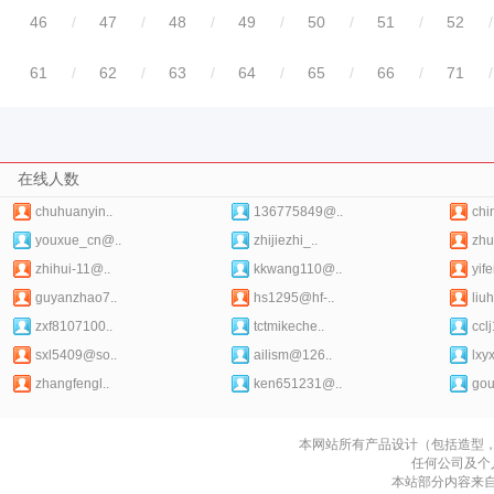
46
/
47
/
48
/
49
/
50
/
51
/
52
/
61
/
62
/
63
/
64
/
65
/
66
/
71
/
在线人数
chuhuanyin..
136775849@..
chin
youxue_cn@..
zhijiezhi_..
zhu
zhihui-11@..
kkwang110@..
yif
guyanzhao7..
hs1295@hf-..
liu
zxf8107100..
tctmikeche..
ccl
sxl5409@so..
ailism@126..
lxy
zhangfengl..
ken651231@..
gou
本网站所有产品设计（包括造型
任何公司及个
本站部分内容来