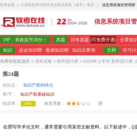
软考在线
|
计算机技术与软件专业技术资格（水平）考试
|
信息系统项目管理师
信息系统项目管
VIP：有效提升20分！
真题
(可免费开通)
历年真题
/
分章知
知识
文档
必会知识榜
/
最难知识榜
/
知识点查询
/
学习计
免费智能真题库
>
历年试卷
>
软件设计师
>
2024年上半年 软件设计师
第24题
知识点：
知识产权的特点
章/节：
知识产权基础知识
错误率：
难度系数：
48%
在撰写学术论文时，通常需要引用某些文献资料。以下叙述中，()