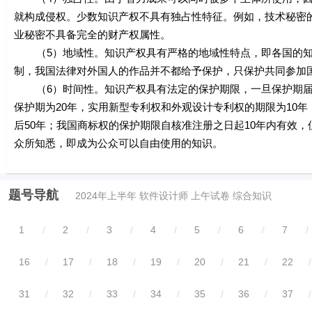
就构成侵权。少数知识产权不具有独占性特征。例如，技术秘密
业秘密不具备完全的财产权属性。
（5）地域性。知识产权具有严格的地域性特点，即各国的知
制，我国法律对外国人的作品并不都给予保护，只保护共同参加
（6）时间性。知识产权具有法定的保护期限，一旦保护期届
保护期为20年，实用新型专利权和外观设计专利权的期限为10
后50年；我国商标权的保护期限自核准注册之日起10年内有效
众所知悉，即成为公众可以自由使用的知识。
题号导航
2024年上半年 软件设计师 上午试卷 综合知识
1
/
2
/
3
/
4
/
5
/
6
/
7
/
16
/
17
/
18
/
19
/
20
/
21
/
22
/
31
/
32
/
33
/
34
/
35
/
36
/
37
/