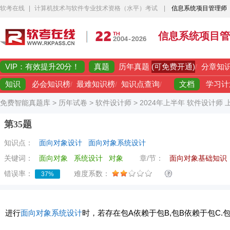
软考在线
|
计算机技术与软件专业技术资格（水平）考试
|
信息系统项目管理师
信息系统项目管
VIP：有效提升20分！
真题
(可免费开通)
历年真题
/
分章知
知识
文档
必会知识榜
/
最难知识榜
/
知识点查询
/
学习计
免费智能真题库
>
历年试卷
>
软件设计师
>
2024年上半年 软件设计师
第35题
知识点：
面向对象设计
面向对象系统设计
关键词：
面向对象
系统设计
对象
章/节：
面向对象基础知识
错误率：
难度系数：
37%
进行
面向对象系统设计
时，若存在包A依赖于包B,包B依赖于包C.包