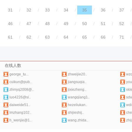
31
/
32
/
33
/
34
/
35
/
36
/
37
/
46
/
47
/
48
/
49
/
50
/
51
/
52
/
61
/
62
/
63
/
64
/
65
/
66
/
71
/
在线人数
george_tu...
zhweijie20..
wz
cuikun@pub..
jiangsuqia..
you
zhmyq2008@..
jixiezheng..
xkl
luo4226@si..
wangqiang1..
sdw
daiweide51..
hezeliukan..
wdi
lmzhang102..
shijieshij..
che
h_wenjie@1..
wang.zhida..
zhij