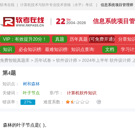
软考在线
|
计算机技术与软件专业技术资格（水平）考试
|
信息系统项目管理师
信息系统项目管
VIP：有效提升20分！
真题
(可免费开通)
历年真题
/
分章知
知识
文档
必会知识榜
/
最难知识榜
/
知识点查询
/
学习计
免费智能真题库
>
历年试卷
>
软件设计师
>
2024年上半年 软件设计师
第4题
知识点：
树和森林
关键词：
叶子节点
章/节：
计算机软件知识
错误率：
难度系数：
27%
森林的叶子节点是( )。