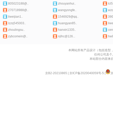
805023188@..
zhouyanhui..
lcl
270718988@..
wangyongfe..
wz
liweijian1..
1546929@qq..
39
lzzq545003..
huangyan85..
liw
zhoulingsu..
hanxin1335..
cen
zybcomein@..
njlhc@126...
hw
本网站所有产品设计（包括造型
任何公司及个
本站部分内容来
京B2-20210865
|
京ICP备2020040059号-5
|
京