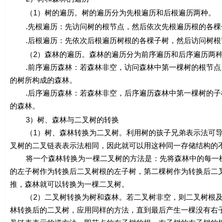
（1）树的遍历。树的遍历分为先根遍历和后根遍历两种。
.先根遍历：先访问树的根节点，然后依次先根遍历根的各棵
.后根遍历：先依次后根遍历树根的各棵子树，然后访问树根
（2）森林的遍历。森林的遍历分为前序遍历和后序遍历两
.前序遍历森林：若森林非空，访问森林中第一棵树的根节点
的树所构成的森林。
.后序遍历森林：若森林非空，后序遍历森林中第一棵树的子
的森林。
3）树、森林与二叉树的转换
（1）树、森林转换为二叉树。利用树的孩子兄弟表示法可导
叉树的二叉链表表示法相同，因此就可以用这种同一存储结构的
将一个森林转换为一棵二叉树的方法是：先将森林中的每一棵
的左子树作为转换后二叉树根的左子树，第二棵树作为转换后二
推，森林就可以转换为一棵二叉树。
（2）二叉树转换为树和森林。若二叉树非空，则二叉树根及
林转换后的二叉树，应用同样的方法，直到最后产生一棵没有右