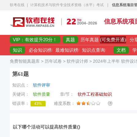
软考在线
|
计算机技术与软件专业技术资格（水平）考试
|
信息系统项目
信息系统项
VIP：有效提升20分！
真题
(可免费开通)
历年真题
/
分
知识
文档
必会知识榜
/
最难知识榜
/
知识点查询
/
学
免费智能真题库
>
历年试卷
>
软件设计师
>
2024年上半年 软件设
第61题
知识点：
软件评审
关键词：
软件质量
章/节：
软件工程基础知识
错误率：
难度系数：
43%
以下哪个活动可以提高软件质量()