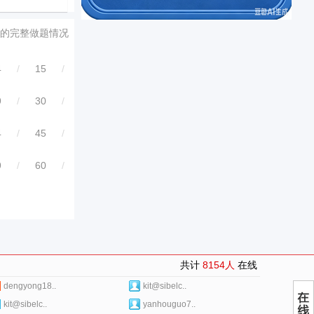
的完整做题情况
4
/
15
/
9
/
30
/
4
/
45
/
9
/
60
/
共计
8154人
在线
dengyong18..
kit@sibelc..
kit@sibelc..
yanhouguo7..