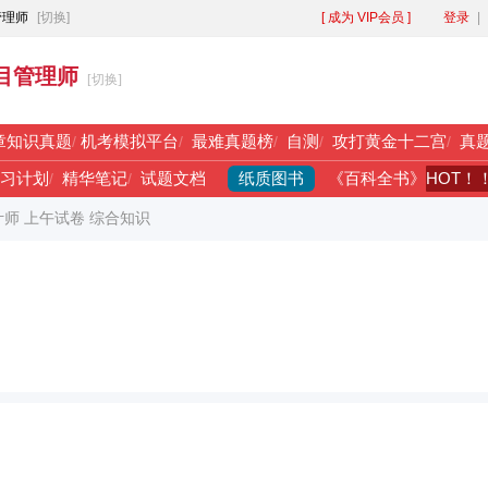
管理师
[切换]
[ 成为 VIP会员 ]
登录
|
目管理师
[切换]
章知识真题
/
机考模拟平台
/
最难真题榜
/
自测
/
攻打黄金十二宫
/
真
纸质图书
HOT！
习计划
/
精华笔记
/
试题文档
《百科全书》
计师 上午试卷 综合知识