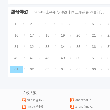
题号导航
2024年上半年 软件设计师 上午试卷 综合知识
1
/
2
/
3
/
4
/
5
/
6
/
7
16
/
17
/
18
/
19
/
20
/
21
/
2
31
/
32
/
33
/
34
/
35
/
36
/
3
46
/
47
/
48
/
49
/
50
/
51
/
5
61
/
62
/
63
/
64
/
65
/
66
/
7
在线人数
sdjese@163..
ahaqzhafud..
hncatc@163..
zhangfangx..