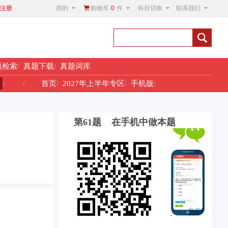
我的
购物车
0
件
科目切换
联系我们
注册
题检索
/
真题下载
/
真题词库
！
/
/
首页
/
2027年上半年专区
/
手机版
/
第61题 在手机中做本题