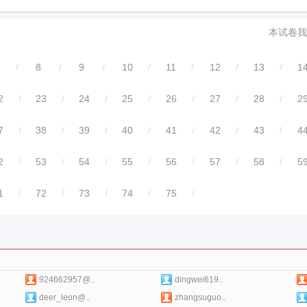
本试卷我
/
8
/
9
/
10
/
11
/
12
/
13
/
1
2
/
23
/
24
/
25
/
26
/
27
/
28
/
2
7
/
38
/
39
/
40
/
41
/
42
/
43
/
4
2
/
53
/
54
/
55
/
56
/
57
/
58
/
5
1
/
72
/
73
/
74
/
75
/
924662957@..
dingwei619..
deer_leon@..
zhangsuguo..