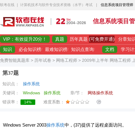
软考在线
|
计算机技术与软件专业技术资格（水平）考试
|
信息系统项目管理师
信息系统项目管
VIP：有效提升20分！
真题
(可免费开通)
历年真题
/
分章知
知识
文档
必会知识榜
/
最难知识榜
/
知识点查询
/
学习计
免费智能真题库
>
历年试卷
>
网络工程师
>
2009年上半年 网络工程师
第37题
知识点：
操作系统
关键词：
Windows
操作系统
章/节：
网络操作系统
错误率：
难度系数：
14%
Windows Server 2003
操作系统
中，(37)提供了远程桌面访问。