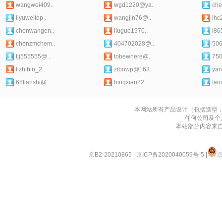
wangwei409..
wgd1220@ya..
che
liyuweitop..
wangjin76@..
lhc
chenwangen..
liuguo1970..
l86
chenzmchem..
404702028@..
50
tjj555555@..
tobewhere@..
75
lizhibin_2..
zibowp@163..
yan
68tianshi@..
bingxian22..
fan
本网站所有产品设计（包括造型
任何公司及个
本站部分内容来
京B2-20210865
|
京ICP备2020040059号-5
|
京