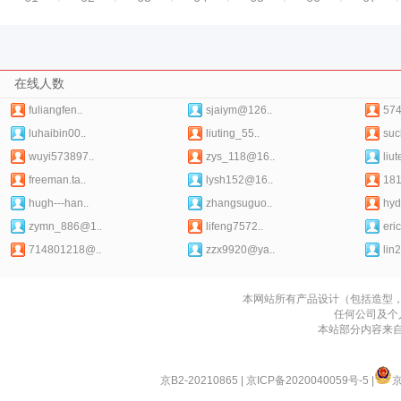
在线人数
fuliangfen..
sjaiym@126..
574
luhaibin00..
liuting_55..
suc
wuyi573897..
zys_118@16..
liu
freeman.ta..
lysh152@16..
18
hugh---han..
zhangsuguo..
hyd
zymn_886@1..
lifeng7572..
eri
714801218@..
zzx9920@ya..
lin
本网站所有产品设计（包括造型
任何公司及个
本站部分内容来
京B2-20210865
|
京ICP备2020040059号-5
|
京