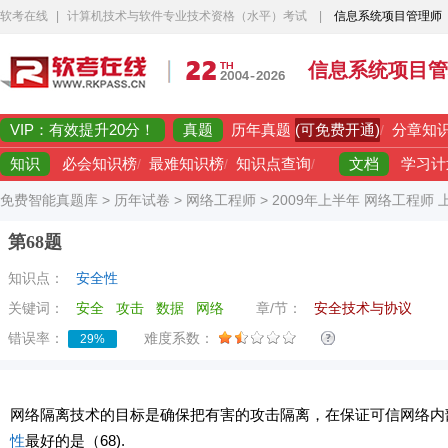
软考在线
|
计算机技术与软件专业技术资格（水平）考试
|
信息系统项目管理师
信息系统项目管
VIP：有效提升20分！
真题
(可免费开通)
历年真题
/
分章知
知识
文档
必会知识榜
/
最难知识榜
/
知识点查询
/
学习计
免费智能真题库
>
历年试卷
>
网络工程师
>
2009年上半年 网络工程师
第68题
知识点：
安全性
关键词：
安全
攻击
数据
网络
章/节：
安全技术与协议
错误率：
难度系数：
29%
网络隔离技术的目标是确保把有害的攻击隔离，在保证可信网络内
性
最好的是（68).