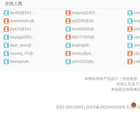
在线人数
bes80@163...
mzgmzg1452..
zen
maminhehu@..
yxf2286@16..
ting
jlq425@163..
hesht2006@..
jxx
wsyqgy2005..
l86577853@..
yan
deer_leon@..
tingting08..
den
xuyong_67@..
erinlcy@ya..
cfg
thankyoufo..
ju910130@y..
zxf
本网站所有产品设计（包括造型
任何公司及个
本站部分内容来
京B2-20210865
|
京ICP备2020040059号-5
|
京