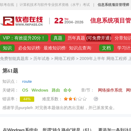
软考在线
|
计算机技术与软件专业技术资格（水平）考试
|
信息系统项目管理师
信息系统项目管
VIP：有效提升20分！
真题
(可免费开通)
历年真题
/
分章知
知识
文档
必会知识榜
/
最难知识榜
/
知识点查询
/
学习计
免费智能真题库
>
历年试卷
>
网络工程师
>
2009年上半年 网络工程师
第61题
知识点：
route
关键词：
OS
Windows
路由
命令
章/节：
网络操作系统
网
错误率：
难度系数：
44%
感谢学员purplefr..对完善本题做出的杰出贡献，并已派发奖金。
在Windows系统中，所谓“持久路由”就是（61）。要添加一条到达目标1