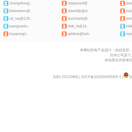
chengshoug..
happyxxxf@..
dai
tobewhere@..
zdwndjb@si..
xuj
sd_lxq@126..
touchswhj@..
wei
wangrueilu..
hktk_lk@16..
hkt
liuyarong1..
qddhss@soh..
mys
本网站所有产品设计（包括造型
任何公司及个
本站部分内容来
京B2-20210865
|
京ICP备2020040059号-5
|
京