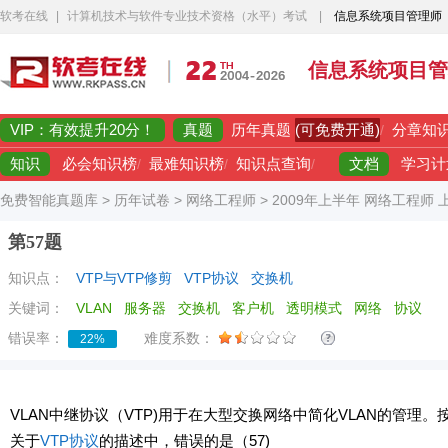
软考在线
|
计算机技术与软件专业技术资格（水平）考试
|
信息系统项目管理师
信息系统项目管
VIP：有效提升20分！
真题
(可免费开通)
历年真题
/
分章知
知识
文档
必会知识榜
/
最难知识榜
/
知识点查询
/
学习计
免费智能真题库
>
历年试卷
>
网络工程师
>
2009年上半年 网络工程师
第57题
知识点：
VTP与VTP修剪
VTP协议
交换机
关键词：
VLAN
服务器
交换机
客户机
透明模式
网络
协议
错误率：
难度系数：
22%
VLAN中继协议（VTP)用于在大型交换网络中简化VLAN的管理。
关于
VTP协议
的描述中，错误的是（57)